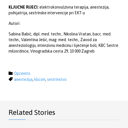
KLJUČNE RIJEČI:
elektrokonvulzivna terapija, anestezija,
psihijatrija, sestrinske intervencije pri EKT-u
Autori:
Sabina Babić, dipl. med. techn., Nikolina Vratan, bacc. med.
techn., Valentina Ješić, mag. med. techn., Zavod za
anesteziologiju, intenzivnu medicinu i liječenje boli, KBC Sestre
milosrdnice, Vinogradska cesta 29, 10 000 Zagreb
Category

Općenito
Tags

anestezija
,
kbcsm
,
sestrinstvo
Related Stories