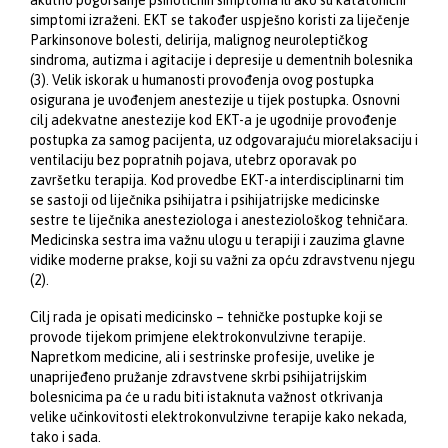
simptomi izraženi.
EKT se također uspješno koristi za liječenje
Parkinsonove bolesti, delirija, malignog neuroleptičkog
sindroma, autizma i agitacije i depresije u dementnih bolesnika
(3). Velik iskorak u humanosti provođenja ovog postupka
osigurana je uvođenjem anestezije u tijek postupka. Osnovni
cilj adekvatne anestezije kod EKT-a je ugodnije provođenje
postupka za samog pacijenta, uz odgovarajuću miorelaksaciju i
ventilaciju bez popratnih pojava, utebrz oporavak po
završetku terapija.
Kod provedbe EKT-a interdisciplinarni tim
se sastoji od liječnika psihijatra i psihijatrijske medicinske
sestre te liječnika anesteziologa i anesteziološkog tehničara.
Medicinska sestra ima važnu ulogu u terapiji i zauzima glavne
vidike moderne prakse, koji su važni za opću zdravstvenu njegu
(2).
Cilj rada je opisati medicinsko – tehničke postupke koji se
provode tijekom primjene elektrokonvulzivne terapije.
Napretkom medicine, ali i sestrinske profesije, uvelike je
unaprijeđeno pružanje zdravstvene skrbi psihijatrijskim
bolesnicima pa će u radu biti istaknuta važnost otkrivanja
velike učinkovitosti elektrokonvulzivne terapije kako nekada,
tako i sada.