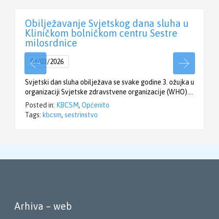
Obilježavanje Svjetskog dana sluha u
Kliničkom bolničkom centru Sestre
milosrdnice
03/03/2026
Svjetski dan sluha obilježava se svake godine 3. ožujka u
organizaciji Svjetske zdravstvene organizacije (WHO)….
Posted in:
KBCSM
,
Općenito
Tags:
kbcsm
,
sestrinstvo
Arhiva – web