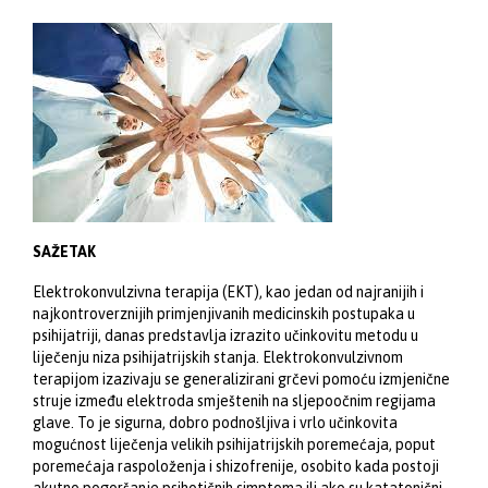
SAŽETAK
Elektrokonvulzivna terapija (EKT), kao jedan od najranijih i
najkontroverznijih primjenjivanih medicinskih postupaka u
psihijatriji, danas predstavlja izrazito učinkovitu metodu u
liječenju niza psihijatrijskih stanja.
Elektrokonvulzivnom
terapijom izazivaju se generalizirani grčevi pomoću izmjenične
struje između elektroda smještenih na sljepoočnim regijama
glave.
To je sigurna, dobro podnošljiva i vrlo učinkovita
mogućnost liječenja velikih psihijatrijskih poremećaja, poput
poremećaja raspoloženja i shizofrenije, osobito kada postoji
akutno pogoršanje psihotičnih simptoma ili ako su katatonični