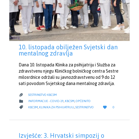
10. listopada obilježen Svjetski dan
mentalnog zdravlja
Dana 10. listopada Klinika za psihijatriju i Služba za
zdravstvenu njegu Kliničkog bolničkog centra Sestre
milosrdnice održali su javnozdravstvenu od 9 do 12
sati povodom Svjetskog dana mentalnog zdravlja.
SESTRINSTVO KBCSM

CATEGORY

INFORMACIJE - COVID-19
,
KBCSM
,
OPĆENITO
LOVE
CATEGORY


KBCSM
,
KLINIKA ZA PSIHIJATRIJU
,
SESTRINSTVO
0
IT
Izvješće: 3. Hrvatski simpozij o