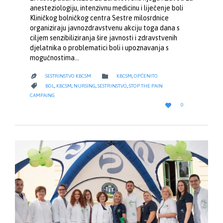
anesteziologiju, intenzivnu medicinu i liječenje boli
Kliničkog bolničkog centra Sestre milosrdnice
organiziraju javnozdravstvenu akciju toga dana s
ciljem senzibiliziranja šire javnosti i zdravstvenih
djelatnika o problematici boli i upoznavanja s
mogućnostima…
CATEGORY

SESTRINSTVO KBCSM
KBCSM
,
OPĆENITO

CATEGORY

BOL
,
KBCSM
,
NURSING
,
SESTRINSTVO
,
STOP THE PAIN
CAMPAING
LOVE

0
IT