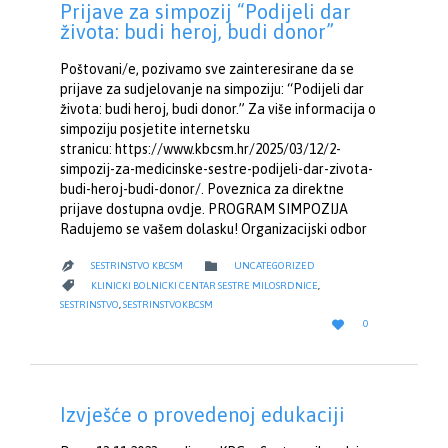
Prijave za simpozij “Podijeli dar
života: budi heroj, budi donor”
Poštovani/e, pozivamo sve zainteresirane da se
prijave za sudjelovanje na simpoziju: “Podijeli dar
života: budi heroj, budi donor.” Za više informacija o
simpoziju posjetite internetsku
stranicu: https://www.kbcsm.hr/2025/03/12/2-
simpozij-za-medicinske-sestre-podijeli-dar-zivota-
budi-heroj-budi-donor/. Poveznica za direktne
prijave dostupna ovdje. PROGRAM SIMPOZIJA
Radujemo se vašem dolasku! Organizacijski odbor
CATEGORY

SESTRINSTVO KBCSM
UNCATEGORIZED

CATEGORY

KLINICKI BOLNICKI CENTAR SESTRE MILOSRDNICE
,
SESTRINSTVO
,
SESTRINSTVOKBCSM
LOVE

0
IT
Izvješće o provedenoj edukaciji