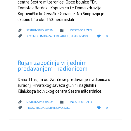
centra Sestre milosrdnice, Opće bolnice “Dr.
Tomislav Bardek” Koprivnica te Doma zdravlja
Koprivničko križevačke županije. Na Simpoziju je
ukupno bilo oko 150 medicinskih…
CATEGORY

SESTRINSTVO KBCSM
UNCATEGORIZED

LOVE
CATEGORY


KBCSM
,
KLINIKA ZA PEDIJATRIJU
,
SESTRINSTVO
0
IT
Rujan započinje vrijednim
predavanjem i radionicom
Dana 11. rujna održat će se predavanje i radionica u
suradnji Hrvatskog saveza gluhih i nagluhih i
Kliničkoga bolničkog centra Sestre milosrdnice.
CATEGORY

SESTRINSTVO KBCSM
UNCATEGORIZED

LOVE
CATEGORY


HSGN
,
KBCSM
,
SESTRINSTVO
,
SZNJ
0
IT