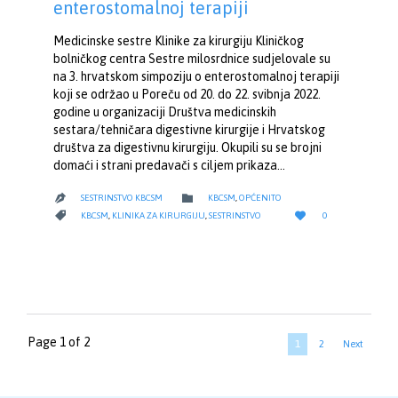
enterostomalnoj terapiji
Medicinske sestre Klinike za kirurgiju Kliničkog
bolničkog centra Sestre milosrdnice sudjelovale su
na 3. hrvatskom simpoziju o enterostomalnoj terapiji
koji se održao u Poreču od 20. do 22. svibnja 2022.
godine u organizaciji Društva medicinskih
sestara/tehničara digestivne kirurgije i Hrvatskog
društva za digestivnu kirurgiju. Okupili su se brojni
domaći i strani predavači s ciljem prikaza…
CATEGORY

SESTRINSTVO KBCSM
KBCSM
,
OPĆENITO

LOVE
CATEGORY


KBCSM
,
KLINIKA ZA KIRURGIJU
,
SESTRINSTVO
0
IT
Page 1 of 2
1
2
Next