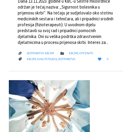
Dana 13.11.2023. godine u KBC-u Sestre milosrdnice
održan je tečaj naziva: „Sigurnost bolesnika u
prijenosu skrbi“. Na tečaju je sudjelovalo oko stotinu
medicinskih sestara i tehničara, ali i pripadnici srodnih
profesija (fizioterapeuti). U uvodnom dijelu
predstavili su svoj rad i pripadnici pomoćnih
djelatnika. Oni su velika podrška zdravstvenim
djelatnicima u procesu prijenosa skrbi. Interes za…
CATEGORY

SESTRINSTVO KBCSM
KBCSM
,
OPĆENITO

LOVE
CATEGORY


KBCSM
,
KVALITETA2023
,
SESTRINSTVO
0
IT