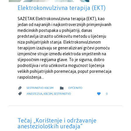
Elektrokonvulzivna terapija (EKT)
SAŽETAK Elektrokonvulzivna terapija (EKT), kao
jedan od najranijih i najkontroverznijih primjenjivanih
medicinskih postupaka u psihijatriji, danas
predstavlja izrazito učinkovitu metodu u liječenju
niza psihijatrijskih stanja. Elektrokonvulzivnom
terapijom izazivaju se generalizirani grčevi pomoću
izmjenične struje između elektroda smještenih na
sljepoočnim regijama glave. To je sigurna, dobro
podnošljiva i vrlo učinkovita mogućnost liječenja
velikih psihijatrijskih poremećaja, poput poremećaja
raspoloženja…
CATEGORY

SESTRINSTVO KBCSM
OPĆENITO

LOVE
CATEGORY


ANESTEZIJA
,
KBCSM
,
SESTRINSTVO
0
IT
Tečaj „Korištenje i održavanje
anestezioloških uređaja“