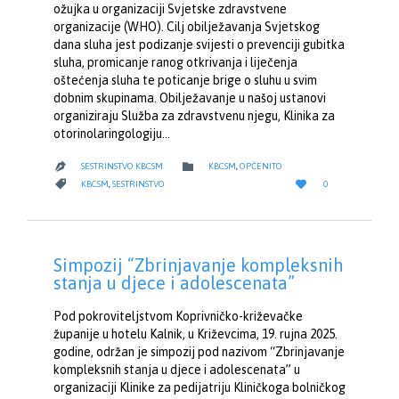
ožujka u organizaciji Svjetske zdravstvene
organizacije (WHO). Cilj obilježavanja Svjetskog
dana sluha jest podizanje svijesti o prevenciji gubitka
sluha, promicanje ranog otkrivanja i liječenja
oštećenja sluha te poticanje brige o sluhu u svim
dobnim skupinama. Obilježavanje u našoj ustanovi
organiziraju Služba za zdravstvenu njegu, Klinika za
otorinolaringologiju…
CATEGORY

SESTRINSTVO KBCSM
KBCSM
,
OPĆENITO

LOVE
CATEGORY


KBCSM
,
SESTRINSTVO
0
IT
Simpozij “Zbrinjavanje kompleksnih
stanja u djece i adolescenata”
Pod pokroviteljstvom Koprivničko-križevačke
županije u hotelu Kalnik, u Križevcima, 19. rujna 2025.
godine, održan je simpozij pod nazivom “Zbrinjavanje
kompleksnih stanja u djece i adolescenata” u
organizaciji Klinike za pedijatriju Kliničkoga bolničkog