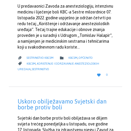
U predavaonici Zavoda za anesteziologiju, intenzivnu
medicinu i liječenje boli KBC-a Sestre milosrdnice 07.
listopada 2022. godine uspješno je održan četvrti po
redu tečaj „Korištenje i održavanje anestezioloških
uređaja“. Tečaj trajne edukacije i obnove znanja
proveden je u suradnji s Udrugom „Tomislav Halapir“,
a namijenjen je medicinskim sestrama i tehničarima
koji u svakodnevnom radu koriste…
CATEGORY

SESTRINSTVO KBCSM
KBCSM
,
OPĆENITO

CATEGORY

KBCSM
,
KORISTENJE I ODRZAVANJE ANESTEZIOLOSKIH
UREDAJA
,
SESTRINSTVO
LOVE

0
IT
Uskoro obilježavamo Svjetski dan
borbe protiv boli
Svjetski dan borbe protiv boli obilježava se diljem
svijeta trećeg ponedjeljka u listopadu, ove godine
17. listopada. Služba za zdravstvenu njegu i Zavod za