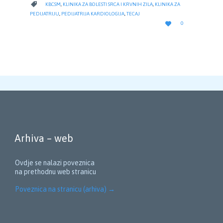
CATEGORY

KBCSM
,
KLINIKA ZA BOLESTI SRCA I KRVNIH ZILA
,
KLINIKA ZA
PEDIJATRIJU
,
PEDIJATRIJA KARDIOLOGIJA
,
TECAJ
LOVE

0
IT
Arhiva – web
Ovdje se nalazi poveznica
na prethodnu web stranicu
Poveznica na stranicu (arhiva)
→