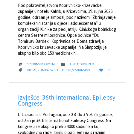
Pod pokroviteljstvom Koprivničko-križevačke
županije u hotelu Kalnik, u Križevcima, 19. rujna 2025.
godine, održan je simpozij pod nazivom “Zbrinjavanje
kompleksnih stanja u djece i adolescenata” u
organizaciji Klinike za pedijatriju Kliničkoga bolničkog
centra Sestre milosrdnice, Opće bolnice “Dr.
Tomislav Bardek” Koprivnica te Doma zdravlja
Koprivničko križevačke županije. Na Simpoziju je
ukupno bilo oko 150 medicinskih…
CATEGORY

SESTRINSTVO KBCSM
UNCATEGORIZED

LOVE
CATEGORY


KBCSM
,
KLINIKA ZA PEDIJATRIJU
,
SESTRINSTVO
0
IT
Izvješće: 36th International Epilepsy
Congress
U Lisabonu, u Portugalu, od 30.8. do 3.9.2025. godine,
održan je 36th International Epilepsy Congress. Na
kongresu se okupilo preko 4000 sudionika koji
svakodnevno rade i brinu o pacijentima s raznim