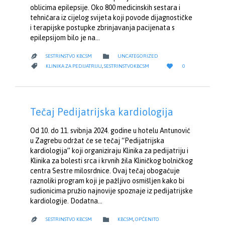
oblicima epilepsije. Oko 800 medicinskih sestara i
tehničara iz cijelog svijeta koji povode dijagnostičke
i terapijske postupke zbrinjavanja pacijenata s
epilepsijom bilo je na…
CATEGORY

SESTRINSTVO KBCSM
UNCATEGORIZED

LOVE
CATEGORY


KLINIKA ZA PEDIJATRIJU
,
SESTRINSTVOKBCSM
0
IT
Tečaj Pedijatrijska kardiologija
Od 10. do 11. svibnja 2024. godine u hotelu Antunović
u Zagrebu održat će se tečaj “Pedijatrijska
kardiologija” koji organiziraju Klinika za pedijatriju i
Klinika za bolesti srca i krvnih žila Kliničkog bolničkog
centra Sestre milosrdnice. Ovaj tečaj obogaćuje
raznoliki program koji je pažljivo osmišljen kako bi
sudionicima pružio najnovije spoznaje iz pedijatrijske
kardiologije. Dodatna…
CATEGORY

SESTRINSTVO KBCSM
KBCSM
,
OPĆENITO
