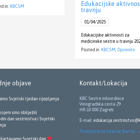
Edukacijske aktivnos
d in:
KBCSM
travnju
01/04/2025
Edukacijske aktivnosti za
medicinske sestre u travnju 202
Posted in:
KBCSM
,
Općenito
dnje objave
Kontakt/Lokacija
KBC Sestre milosrdnice
amo Svjetski tjedan cijepljenja
Vinogradska cesta 29
HR-10 000 Zagreb
kojem smo obilježili
ni dan sestrinstva i Svjetski
E-mail:
edukacija.sestrinstvo@
nja
Poveznica na lokaciju (karta)
ilježavamo Svjetski dan