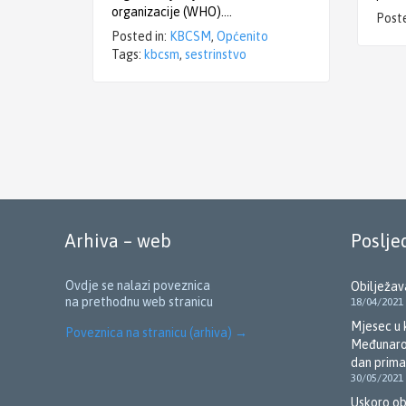
organizacije (WHO)….
Poste
Posted in:
KBCSM
,
Općenito
Tags:
kbcsm
,
sestrinstvo
Arhiva – web
Poslje
Ovdje se nalazi poveznica
Obilježav
na prethodnu web stranicu
18/04/2021
Mjesec u 
Poveznica na stranicu (arhiva)
→
Međunarod
dan prima
30/05/2021
Uskoro ob