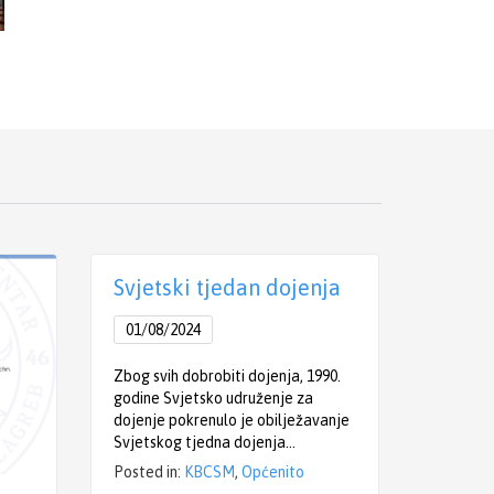
Svjetski tjedan dojenja
Održa
Pedij
kardi
01/08/2024
27/05/
Zbog svih dobrobiti dojenja, 1990.
godine Svjetsko udruženje za
dojenje pokrenulo je obilježavanje
Kardiova
Svjetskog tjedna dojenja…
od vodeć
problema
Posted in:
KBCSM
,
Općenito
mjesto i