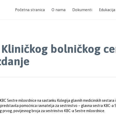
Početna stranica
O nama
Dokumenti
Edukacija
k Kliničkog bolničkog ce
zdanje
BC Sestre milosrdnice na sastanku Kolegija glavnih medicinskih sestara i 
e predstavila pomoćnica ravnatelja za sestrinstvo – glavna sestra KBC-a S
vog prvog, povijesnog broja za sestrinstvo KBC-a Sestre milosrdnice.