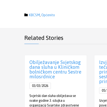
Category

KBCSM
,
Općenito
Related Stories
Obilježavanje Svjetskog
Izv
dana sluha u Kliničkom
teč
bolničkom centru Sestre
pri
milosrdnice
ses
pri
03/03/2026
05/
Svjetski dan sluha obilježava se
svake godine 3. ožujka u
Izvje
organizaciji Svjetske zdravstvene
povez