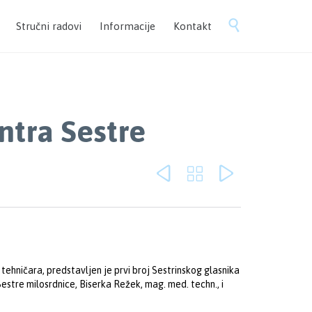
Skip

Stručni radovi
Informacije
Kontakt
to
content
ntra Sestre



tehničara, predstavljen je prvi broj Sestrinskog glasnika
estre milosrdnice, Biserka Režek, mag. med. techn., i