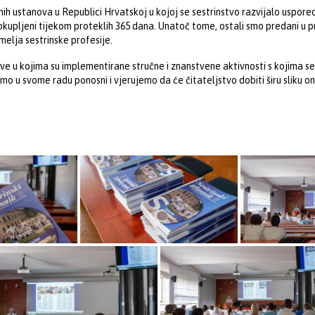
ih ustanova u Republici Hrvatskoj u kojoj se sestrinstvo razvijalo uspore
okupljeni tijekom proteklih 365 dana. Unatoč tome, ostali smo predani u p
elja sestrinske profesije.
ve u kojima su implementirane stručne i znanstvene aktivnosti s kojima se 
smo u svome radu ponosni i vjerujemo da će čitateljstvo dobiti širu sliku 