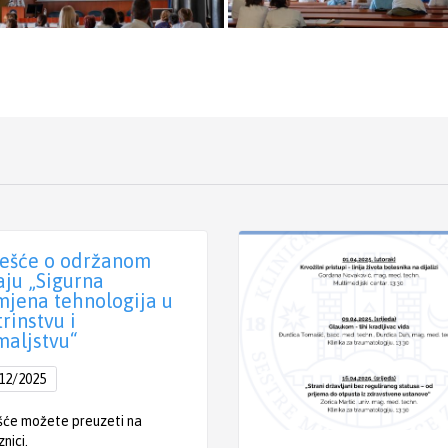
ješće o održanom
aju „Sigurna
mjena tehnologija u
trinstvu i
maljstvu“
12/2025
šće možete preuzeti na
nici.