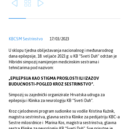



KBCSM Sestrinstvo
17/03/2023
U sklopu tjedna obilježavanja nacionalnog i međunarodnog
dana epilepsije, 18. veljače 2023.g. u KB “Sveti Duh” održan je
Hibridni simpozij namijenjen medicinskim sestrama i
tehničarima pod nazivom:
„EPILEPSIJA KAO STIGMA PROŠLOSTI ILI IZAZOV
BUDUĆNOSTI-POGLED KROZ SESTRINSTVO“.
Simpozij su zajednički organizirale Hrvatska udruga za
epilepsiju i Klinika za neurologiju KB “Sveti Duh”.
Kroz cjelodnevni program sudionike su vodile Kristina Kužnik,
magistra sestrinstva, glavna sestra Klinike za pedijatriju KBC-a
Sestre milosrdnice i Marina Kos, magistra sestrinstva, glavna
sestra Klinike za neurologiju KB “Sveti Duh”. Sve prisutne je