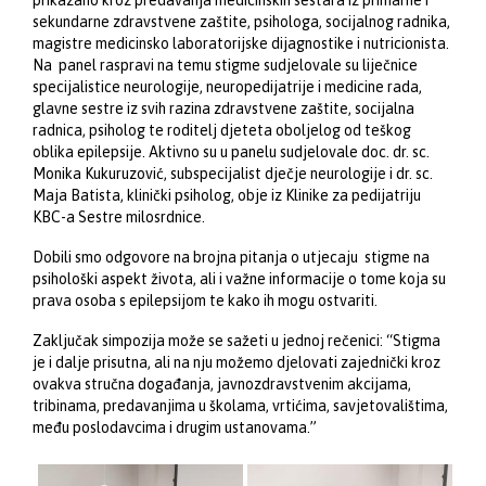
sekundarne zdravstvene zaštite, psihologa, socijalnog radnika,
magistre medicinsko laboratorijske dijagnostike i nutricionista.
Na panel raspravi na temu stigme sudjelovale su liječnice
specijalistice neurologije, neuropedijatrije i medicine rada,
glavne sestre iz svih razina zdravstvene zaštite, socijalna
radnica, psiholog te roditelj djeteta oboljelog od teškog
oblika epilepsije. Aktivno su u panelu sudjelovale doc. dr. sc.
Monika Kukuruzović, subspecijalist dječje neurologije i dr. sc.
Maja Batista, klinički psiholog, obje iz Klinike za pedijatriju
KBC-a Sestre milosrdnice.
Dobili smo odgovore na brojna pitanja o utjecaju stigme na
psihološki aspekt života, ali i važne informacije o tome koja su
prava osoba s epilepsijom te kako ih mogu ostvariti.
Zaključak simpozija može se sažeti u jednoj rečenici: “Stigma
je i dalje prisutna, ali na nju možemo djelovati zajednički kroz
ovakva stručna događanja, javnozdravstvenim akcijama,
tribinama, predavanjima u školama, vrtićima, savjetovalištima,
među poslodavcima i drugim ustanovama.”