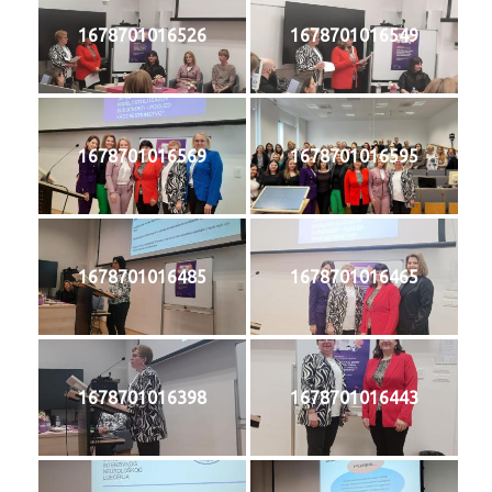
1678701016526
1678701016549
1678701016569
1678701016595
1678701016485
1678701016465
1678701016398
1678701016443