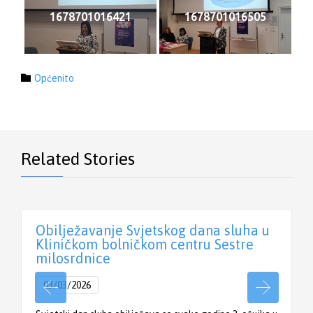
1678701016421
1678701016505
Category

Općenito
Related Stories
Obilježavanje Svjetskog dana sluha u
Kliničkom bolničkom centru Sestre
milosrdnice
03/03/2026