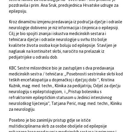
pozdravila i prim. Ana Sruk, predsjednica Hrvatske udruge za
epilepsiju.
Kroz dinamičnu izmjenu predavanja iz područja dječje i odrasle
neurologije dobiveno je niz informacija i činjenica o epilepsiji.
Cilj je bio spojiti znanja i iskustva medicinskih sestara i
tehničara dječje i odrasle neurologije u svrhu što bolje
kvalitete života osoba koje boluju od epilepsije. Stavljen je
naglasak na kontinuitet skrbi, naročito na prelazak iz
pedijatrijske u odraslu dob.
KBC Sestre milosrdnice bio je zastupljen s dva predavanja
medicinskih sestra / tehničara: „Posebnosti sestrinske skrbi kod
teških encefalopatija u dojenačkoj i dječjoj dobi “, Kristina
Kužnik, mag. med. techn., Klinika za pedijatriju, Odjel za dječju
neurologiju s epileptologijom, i „Pristup bolesniku s
refraktornim epileptičkim statusom u Jedinici intenzivnog
neurološkog liječenja“, Tatjana Perić, mag. med. techn., Kliniku
za neurologiju.
Posebno je bio zanimljiv pristup gdje se ističe
multidisciplinarna skrb za osobe oboljele od epilepsije
prikazano kroz predavanja medicinskih sestara iz primarne i