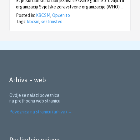
Svjetski dan sluha obilježava se svake godine 3. ožujka u
organizaciji Svjetske zdravstvene organizacije (WHO)….
Posted in:
KBCSM
,
Općenito
Tags:
kbcsm
,
sestrinstvo
Arhiva – web
Ovdje se nalazi poveznica
na prethodnu web stranicu
Poveznica na stranicu (arhiva)
→
Posljednje objave