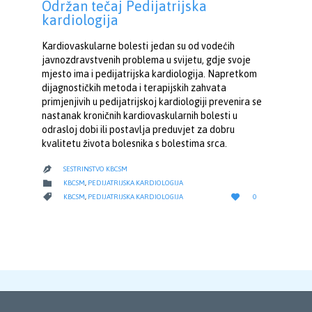
Održan tečaj Pedijatrijska
kardiologija
Kardiovaskularne bolesti jedan su od vodećih
javnozdravstvenih problema u svijetu, gdje svoje
mjesto ima i pedijatrijska kardiologija. Napretkom
dijagnostičkih metoda i terapijskih zahvata
primjenjivih u pedijatrijskoj kardiologiji prevenira se
nastanak kroničnih kardiovaskularnih bolesti u
odrasloj dobi ili postavlja preduvjet za dobru
kvalitetu života bolesnika s bolestima srca.
SESTRINSTVO KBCSM

CATEGORY

KBCSM
,
PEDIJATRIJSKA KARDIOLOGIJA
LOVE
CATEGORY


KBCSM
,
PEDIJATRIJSKA KARDIOLOGIJA
0
IT