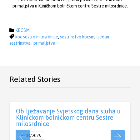
primaljstvu u Kliničkom bolničkom centru Sestre milosrdnice.
Category

KBCSM
Tags

kbc sestre milosrdnice
,
sestrinstvo kbcsm
,
tjedan
sestrinstva i primaljstva
Related Stories
Obilježavanje Svjetskog dana sluha u
Kliničkom bolničkom centru Sestre
milosrdnice
03/03/2026