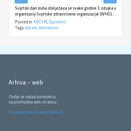
Svjetski dan sluha obilježava se svake godine 3. ožujka u
organizaciji Svjetske zdravstvene organizacije (WHO)….
Posted in:
KBCSM
,
Općenito
Tags:
kbcsm
,
sestrinstvo
Arhiva – web
Ovdje se nalazi poveznica
na prethodnu web stranicu
Poveznica na stranicu (arhiva)
→