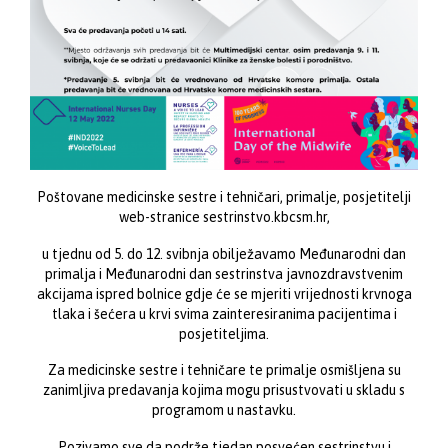
Poštovane medicinske sestre i tehničari, primalje, posjetitelji
web-stranice sestrinstvo.kbcsm.hr,
u tjednu od 5. do 12. svibnja obilježavamo Međunarodni dan
primalja i Međunarodni dan sestrinstva javnozdravstvenim
akcijama ispred bolnice gdje će se mjeriti vrijednosti krvnoga
tlaka i šećera u krvi svima zainteresiranima pacijentima i
posjetiteljima.
Za medicinske sestre i tehničare te primalje osmišljena su
zanimljiva predavanja kojima mogu prisustvovati u skladu s
programom u nastavku.
Pozivamo sve da podrže tjedan posvećen sestrinstvu i