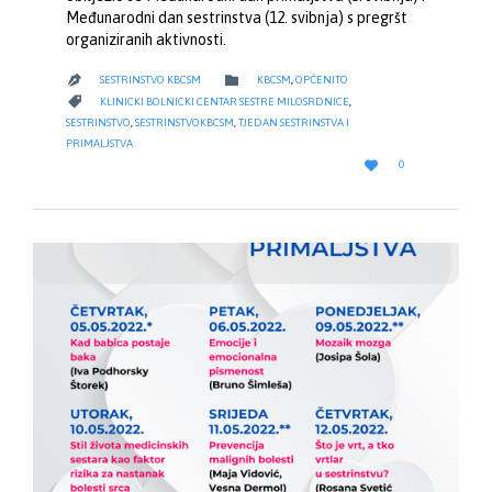
Međunarodni dan sestrinstva (12. svibnja) s pregršt
organiziranih aktivnosti.
CATEGORY

SESTRINSTVO KBCSM
KBCSM
,
OPĆENITO

CATEGORY

KLINICKI BOLNICKI CENTAR SESTRE MILOSRDNICE
,
SESTRINSTVO
,
SESTRINSTVOKBCSM
,
TJEDAN SESTRINSTVA I
PRIMALJSTVA
LOVE

0
IT