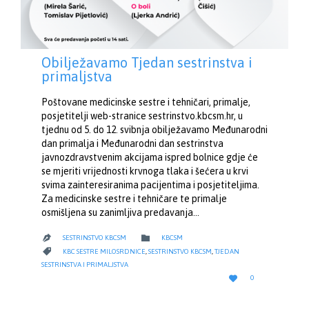
Obilježavamo Tjedan sestrinstva i
primaljstva
Poštovane medicinske sestre i tehničari, primalje,
posjetitelji web-stranice sestrinstvo.kbcsm.hr, u
tjednu od 5. do 12. svibnja obilježavamo Međunarodni
dan primalja i Međunarodni dan sestrinstva
javnozdravstvenim akcijama ispred bolnice gdje će
se mjeriti vrijednosti krvnoga tlaka i šećera u krvi
svima zainteresiranima pacijentima i posjetiteljima.
Za medicinske sestre i tehničare te primalje
osmišljena su zanimljiva predavanja…
CATEGORY

SESTRINSTVO KBCSM
KBCSM

CATEGORY

KBC SESTRE MILOSRDNICE
,
SESTRINSTVO KBCSM
,
TJEDAN
SESTRINSTVA I PRIMALJSTVA
LOVE

0
IT