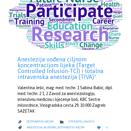
Anestezija vođena ciljnom
koncentracijom lijeka (Target
Controlled Infusion-TCI) i totalna
intravenska anestezija (TIVA)*
Valentina Ješić, mag. med. techn. 1 Sabina Babić, dipl.
med. techn. 2 1, 2 Zavod za anesteziologiju,
intenzivnu medicinu i liječenje boli, KBC Sestre
milosrdnice, Vinogradska cesta 29, 10 000 Zagreb
SAŽETAK
CATEGORY

SESTRINSTVO KBCSM
OPĆENITO
,
RADOVI

LOVE
CATEGORY


ANESTEZIJA
,
NURSING
,
SESTRINSTVO KBCSM
0
IT