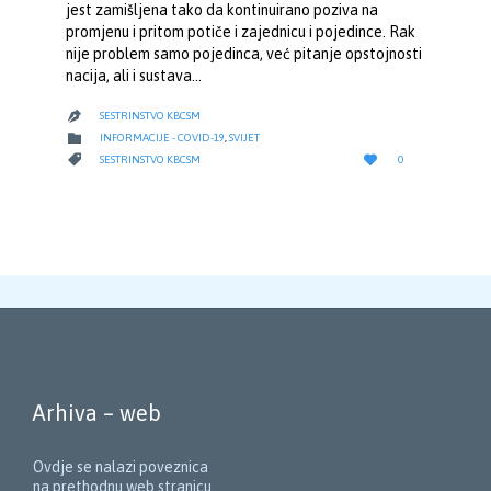
jest zamišljena tako da kontinuirano poziva na
promjenu i pritom potiče i zajednicu i pojedince. Rak
nije problem samo pojedinca, već pitanje opstojnosti
nacija, ali i sustava…
SESTRINSTVO KBCSM

CATEGORY

INFORMACIJE - COVID-19
,
SVIJET
LOVE
CATEGORY


SESTRINSTVO KBCSM
0
IT
Arhiva – web
Ovdje se nalazi poveznica
na prethodnu web stranicu