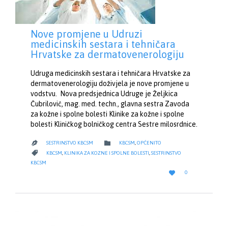
Nove promjene u Udruzi
medicinskih sestara i tehničara
Hrvatske za dermatovenerologiju
Udruga medicinskih sestara i tehničara Hrvatske za
dermatovenerologiju doživjela je nove promjene u
vodstvu. Nova predsjednica Udruge je Željkica
Čubrilović, mag. med. techn., glavna sestra Zavoda
za kožne i spolne bolesti Klinike za kožne i spolne
bolesti Kliničkog bolničkog centra Sestre milosrdnice.
CATEGORY

SESTRINSTVO KBCSM
KBCSM
,
OPĆENITO

CATEGORY

KBCSM
,
KLINIKA ZA KOZNE I SPOLNE BOLESTI
,
SESTRINSTVO
KBCSM
LOVE

0
IT