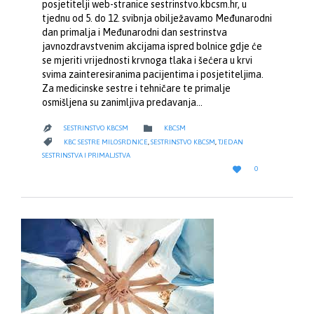
posjetitelji web-stranice sestrinstvo.kbcsm.hr, u
tjednu od 5. do 12. svibnja obilježavamo Međunarodni
dan primalja i Međunarodni dan sestrinstva
javnozdravstvenim akcijama ispred bolnice gdje će
se mjeriti vrijednosti krvnoga tlaka i šećera u krvi
svima zainteresiranima pacijentima i posjetiteljima.
Za medicinske sestre i tehničare te primalje
osmišljena su zanimljiva predavanja…
CATEGORY

SESTRINSTVO KBCSM
KBCSM

CATEGORY

KBC SESTRE MILOSRDNICE
,
SESTRINSTVO KBCSM
,
TJEDAN
SESTRINSTVA I PRIMALJSTVA
LOVE

0
IT