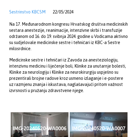
Sestrinstvo KBCSM
22/05/2024
Na 17. Međunarodnom kongresu Hrvatskog društva medicinskih
sestara anestezije, reanimacije, intenzivne skrbi i transfuzije
održanom od 16. do 19. svibnja 2024. godine u Vodicama aktivno
su sudjelovale medicinske sestre i tehničari iz KBC-a Sestre
milosrdnice.
Medicinske sestre i tehničari iz Zavoda za anesteziologiju,
intenzivnu medicinu i liječenje boli, Klinike za unutarnje bolesti,
Klinike za neurologiju i Klinike za neurokirurgiju uspješno su
prezentirali brojne radove kroz usmeno izlaganje i e-postere
uz razmjenu znanja i iskustava, naglašavajući pritom važnost
izvrsnosti u pružanju zdravstvene njege.
IMG-20240520-WA0006
IMG-20240520-WA0007