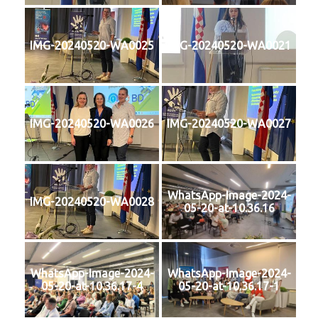
IMG-20240520-WA0025
IMG-20240520-WA0021
IMG-20240520-WA0026
IMG-20240520-WA0027
WhatsApp-Image-2024-
IMG-20240520-WA0028
05-20-at-10.36.16
WhatsApp-Image-2024-
WhatsApp-Image-2024-
05-20-at-10.36.17-4
05-20-at-10.36.17-1