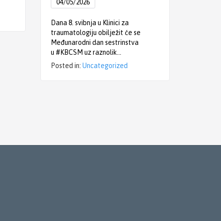
04/05/2026
04/05/
Dana 8. svibnja u Klinici za
Povodo
traumatologiju obilježit će se
primalja,
Međunarodni dan sestrinstva
Donosim
u #KBCSM uz raznolik…
obilježa
bolničk
Posted in:
Uncategorized
Posted i