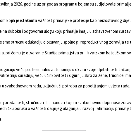
vibnja 2026. godine uz prigodan program u kojem su sudjelovale primalje,
m kojih je istaknuta važnost primaljske profesije kao neizostavnog dije
anje na duboku i odgovornu ulogu koju primalje imaju u zdravstvenom sustav
 smo stručnu edukaciju o očuvanju spolnog i reproduktivnog zdravlja te 
a, pri čemu je otvaranje Studija primaljstva pri Hrvatskom katoličkom sve
mogućuju veću profesionalnu autonomiju u okviru svoje djelatnosti. Jačan
litetniju suradnju, veću učinkovitost i sigurniju skrb za žene, trudnice, m
eću u svakodnevnom radu, uključujući potrebu za poboljšanjem uvjeta rad
oj predanosti, stručnosti i humanosti kojom svakodnevno doprinose zdravl
ičku poruku o važnosti daljnjeg ulaganja u razvoj i afirmaciju primaljstva
s.