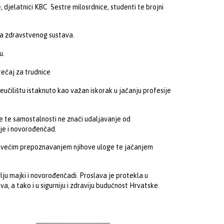
 djelatnici KBC Sestre milosrdnice, studenti te brojni
la zdravstvenog sustava.
u.
tečaj za trudnice
učilištu istaknuto kao važan iskorak u jačanju profesije
je te samostalnosti ne znači udaljavanje od
aje i novorođenčad.
a, većim prepoznavanjem njihove uloge te jačanjem
ju majki i novorođenčadi. Proslava je protekla u
, a tako i u sigurniju i zdraviju budućnost Hrvatske.