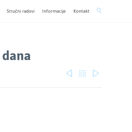
Skip

Stručni radovi
Informacije
Kontakt
to
content
 dana


