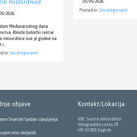
tre milosrdnice
05/05/2026
Posted in:
Uncategorized
05/2026
dom Međunarodnog dana
instva, Klinički bolnički centar
e milosrdnice ove je godine na
t i…
d in:
Uncategorized
dnje objave
Kontakt/Lokacija
KBC Sestre milosrdnice
amo Svjetski tjedan cijepljenja
Vinogradska cesta 29
HR-10 000 Zagreb
kojem smo obilježili