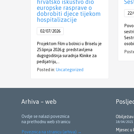
hrvatsko iskustvo dio
Ses
europske rasprave o
dobrobiti djece tijekom
22/
hospitalizacije
Povo
02/07/2026
sestr
Sestr
Projektom Film u bolnici u Briselu je
osobi
25.lipnja 2026.g. predstavljena
Poste
dugogodišnja suradnja Klinike za
pedijatriju,…
Posted in:
Uncategorized
Arhiva – web
Poslje
Ovdje se nalazi poveznica
Obilježav
na prethodnu web stranicu
18/04/2021
Mjesec u 
Poveznica na stranicu (arhiva)
→