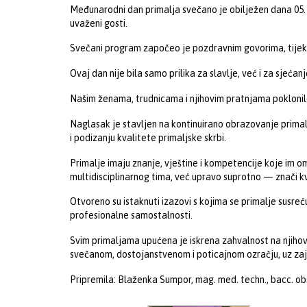
Međunarodni dan primalja svečano je obilježen dana 05. s
uvaženi gosti.
Svečani program započeo je pozdravnim govorima, tijeko
Ovaj dan nije bila samo prilika za slavlje, već i za sjeć
Našim ženama, trudnicama i njihovim pratnjama poklonile
Naglasak je stavljen na kontinuirano obrazovanje primalj
i podizanju kvalitete primaljske skrbi.
Primalje imaju znanje, vještine i kompetencije koje im o
multidisciplinarnog tima, već upravo suprotno — znači kva
Otvoreno su istaknuti izazovi s kojima se primalje susr
profesionalne samostalnosti.
Svim primaljama upućena je iskrena zahvalnost na njihov
svečanom, dostojanstvenom i poticajnom ozračju, uz zajedn
Pripremila: Blaženka Sumpor, mag. med. techn., bacc. ob