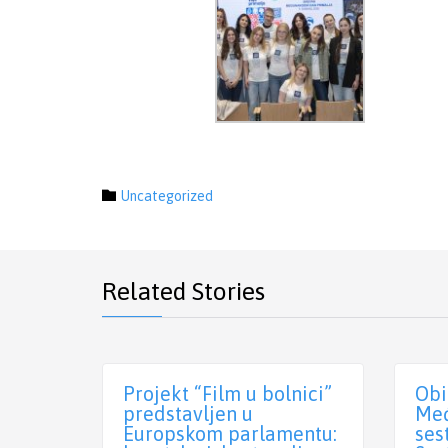
Category

Uncategorized
Related Stories
Projekt “Film u bolnici”
Obi
predstavljen u
Međ
Europskom parlamentu:
ses