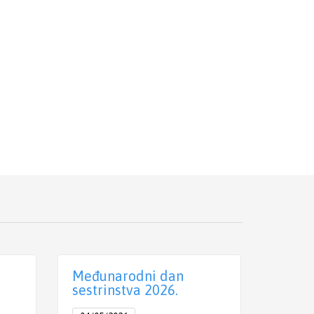
Međunarodni dan
Međun
sestrinstva 2026.
prima