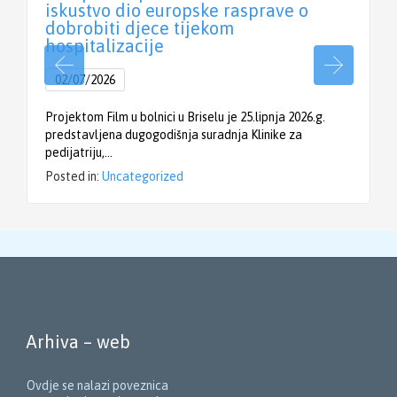
iskustvo dio europske rasprave o
dobrobiti djece tijekom
hospitalizacije
02/07/2026
Projektom Film u bolnici u Briselu je 25.lipnja 2026.g.
predstavljena dugogodišnja suradnja Klinike za
pedijatriju,…
Posted in:
Uncategorized
Arhiva – web
Ovdje se nalazi poveznica