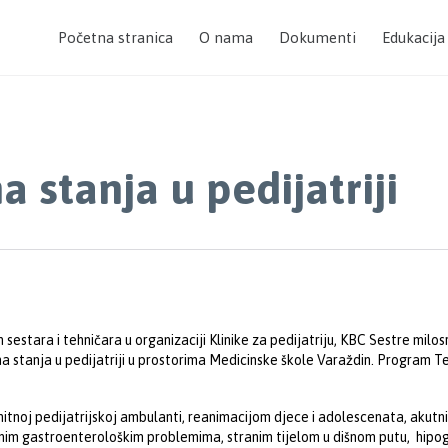
Početna stranica
O nama
Dokumenti
Edukacija
 stanja u pedijatriji
tara i tehničara u organizaciji Klinike za pedijatriju, KBC Sestre milos
a stanja u pedijatriji u prostorima Medicinske škole Varaždin. Program Teča
 hitnoj pedijatrijskoj ambulanti, reanimacijom djece i adolescenata, akut
tnim gastroenterološkim problemima, stranim tijelom u dišnom putu, hipog