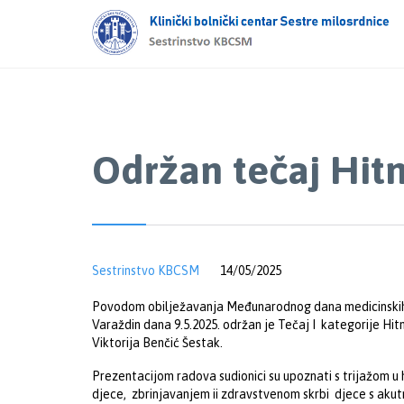
Održan tečaj Hitna
Sestrinstvo KBCSM
14/05/2025
Povodom obilježavanja Međunarodnog dana medicinskih ses
Varaždin dana 9.5.2025. održan je Tečaj I kategorije Hitn
Viktorija Benčić Šestak.
Prezentacijom radova sudionici su upoznati s trijažom u
djece, zbrinjavanjem ii zdravstvenom skrbi djece s aku