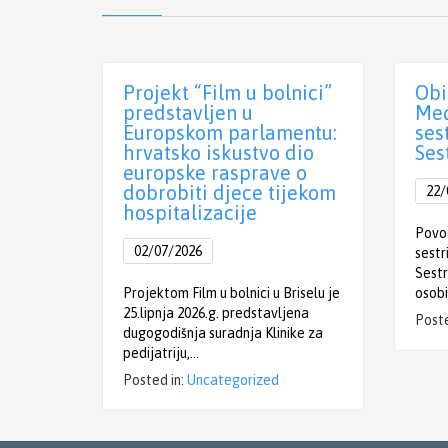
Projekt “Film u bolnici”
Obi
predstavljen u
Međ
Europskom parlamentu:
ses
hrvatsko iskustvo dio
Ses
europske rasprave o
dobrobiti djece tijekom
22/
hospitalizacije
Povo
02/07/2026
sestr
Sestr
Projektom Film u bolnici u Briselu je
osobi
25.lipnja 2026.g. predstavljena
Poste
dugogodišnja suradnja Klinike za
pedijatriju,…
Posted in:
Uncategorized