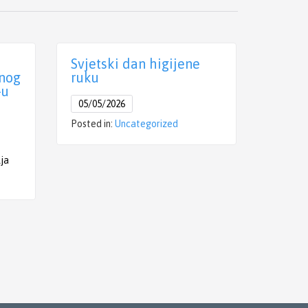
Svjetski dan higijene
Međun
nog
ruku
sestr
-u
05/05/2026
04/05/
Posted in:
Uncategorized
Dana 8. s
traumato
lja
Međunaro
u #KBCS
Posted i