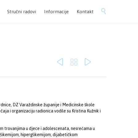
Skip

Stručni radovi
Informacije
Kontakt
to
content



rdnice, DZ Varaždinske županije i Medicinske škole
ja i organizaciju radionica vodile su Kristina Kužnik i
nim trovanjima u djece i adolescenata, nesrećama u
likemijom, hiperglikemijom, dijabetičkom