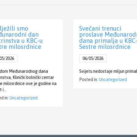
lježili smo
Svečani trenuci
unarodni dan
proslave Međunarod
trinstva u KBC-u
dana primalja u KBC
tre milosrdnice
Sestre milosrdnice
05/2026
06/05/2026
dom Međunarodnog dana
Svijetu nedostaje miljun prima
instva, Klinički bolnički centar
Posted in:
Uncategorized
e milosrdnice ove je godine na
t i…
d in:
Uncategorized