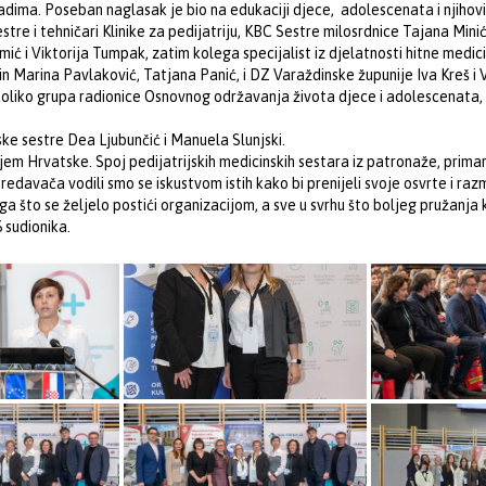
dima. Poseban naglasak je bio na edukaciji djece, adolescenata i njihovi
tre i tehničari Klinike za pedijatriju, KBC Sestre milosrdnice Tajana Minić,
a Cimić i Viktorija Tumpak, zatim kolega specijalist iz djelatnosti hitne me
 Marina Pavlaković, Tatjana Panić, i DZ Varaždinske župunije Iva Kreš i V
oliko grupa radionice Osnovnog održavanja života djece i adolescenata, r
e sestre Dea Ljubunčić i Manuela Slunjski.
ljem Hrvatske. Spoj pedijatrijskih medicinskih sestara iz patronaže, primarn
predavača vodili smo se iskustvom istih kako bi prenijeli svoje osvrte i razm
oga što se željelo postići organizacijom, a sve u svrhu što boljeg pružanja
 sudionika.