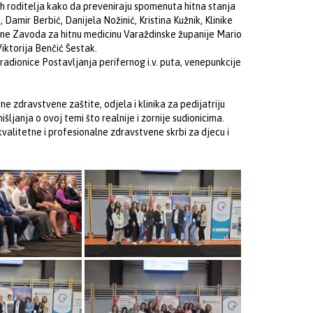
h roditelja kako da preveniraju spomenuta hitna stanja
 Damir Berbić, Danijela Nožinić, Kristina Kužnik, Klinike
dicine Zavoda za hitnu medicinu Varaždinske županije Mario
iktorija Benčić Šestak.
adionice Postavljanja perifernog i.v. puta, venepunkcije
e zdravstvene zaštite, odjela i klinika za pedijatriju
išljanja o ovoj temi što realnije i zornije sudionicima.
 kvalitetne i profesionalne zdravstvene skrbi za djecu i