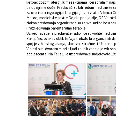
ketoacidozom, alergijskim reakcijama i cerebralnim napa
da do njih ne dođe. Predavači su bili redom medicinske ses
za otorinolaringologiju i kirurgiju glave i vrata, Vilmic
Matoc, medicinske sestre Odjela pedijatrije, OB Varaždin
Nakon predavanja organizirane su za sve sudionike u nek
i razrjeđivanja parenteralne terapije.
Uz već navedene predavače radionice su vodile medicinsk
Zaključno, ovakav oblik tečaja trebalo bi organizirati di
spoj je vrhunskog znanja, iskustva i stručnosti. U biranju 
Vidjeti puni dvoranu mladih ljudi željnih znanja je vrh on
adolescente. Na Tečaju je uz predavače sudjelovalo 196