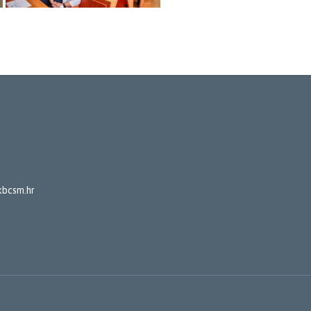
kbcsm.hr
→