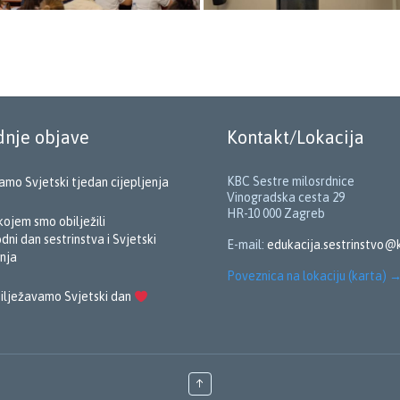
dnje objave
Kontakt/Lokacija
KBC Sestre milosrdnice
amo Svjetski tjedan cijepljenja
Vinogradska cesta 29
HR-10 000 Zagreb
kojem smo obilježili
ni dan sestrinstva i Svjetski
E-mail:
edukacija.sestrinstvo@
nja
Poveznica na lokaciju (karta)
ilježavamo Svjetski dan
↑