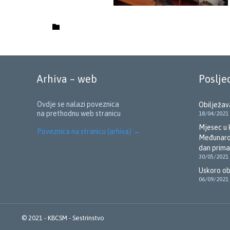
Category

Arhiva – web
Poslje
Ovdje se nalazi poveznica
Obilježav
na prethodnu web stranicu
18/04/2021
Mjesec u 
Poveznica na stranicu (arhiva)
→
Međunarod
dan prima
30/05/2021
Uskoro ob
06/09/2021
© 2021 -
KBCSM - Sestrinstvo